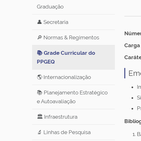
Graduação
👤 Secretaria
Número
🔎 Normas & Regimentos
Carga 
📚 Grade Curricular do
Caráte
PPGEQ
Em
🌎 Internacionalização
I
📚 Planejamento Estratégico
S
e Autoavaliação
P
🏛️ Infraestrutura
Biblio
🔬 Linhas de Pesquisa
B