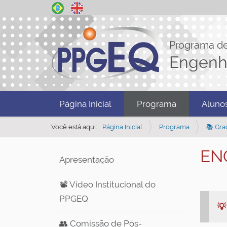
Programa d
Engenh
N
Página Inicial
Programa
Aluno
a
v
Você está aqui:
Página Inicial
Programa
📚 Gra
e
ENQ
g
Apresentação
a
ç
📽️ Vídeo Institucional do
ã
PPGEQ

o
👥 Comissão de Pós-