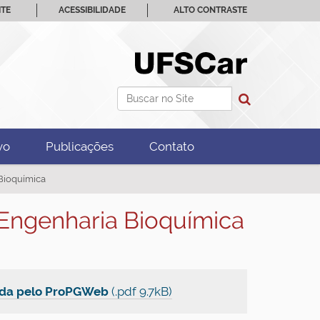
ITE
ACESSIBILIDADE
ALTO CONTRASTE
Busca
Busca Avançada…
vo
Publicações
Contato
Bioquímica
 Engenharia Bioquímica
rada pelo ProPGWeb
(.pdf 9.7kB)