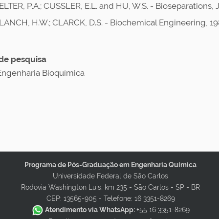
ELTER, P.A.; CUSSLER, E.L. and HU, W.S. - Bioseparations,
LANCH, H.W.; CLARCK, D.S. - Biochemical Engineering, 1
de pesquisa
Engenharia Bioquímica
Programa de Pós-Graduação em Engenharia Química
Universidade Federal de São Carlos
Rodovia Washington Luis, km 235 - São Carlos - SP - BR
CEP: 13565-905 -
Telefone: 16 3351-8269
Atendimento via WhatsApp:
+55 16 3351-8269