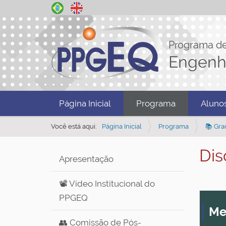
Programa d
Engenh
N
Página Inicial
Programa
Aluno
a
v
Você está aqui:
Página Inicial
Programa
📚 Gra
e
Dis
g
Apresentação
a
ç
📽️ Vídeo Institucional do
ã
PPGEQ
Me
o
👥 Comissão de Pós-