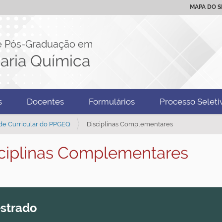
MAPA DO S
e Pós-Graduação em
aria Química
s
Docentes
Formulários
Processo Seleti
de Curricular do PPGEQ
Disciplinas Complementares
ciplinas Complementares
strado