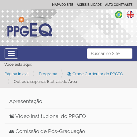
MAPA DO SITE
ACESSIBILIDADE
ALTO CONTRASTE
N
Busca
Toggle navigation
a
Busca Avançada…
Você está aqui:
v
Página Inicial
Programa
📚 Grade Curricular do PPGEQ
e
Outras disciplinas Eletivas de Área
g
a
ç
Apresentação
ã
📽️ Vídeo Institucional do PPGEQ
o
👥 Comissão de Pós-Graduação