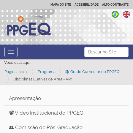
MAPA DO SITE
ACESSIBILIDADE
ALTO CONTRASTE
N
Busca
Toggle navigation
a
Busca Avançada…
Você está aqui:
v
Página Inicial
Programa
📚 Grade Curricular do PPGEQ
e
Disciplinas Eletivas de Área - AP4
g
a
ç
Apresentação
ã
📽️ Vídeo Institucional do PPGEQ
o
👥 Comissão de Pós-Graduação