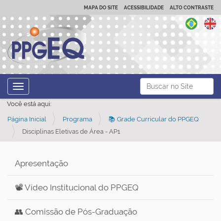
MAPA DO SITE
ACESSIBILIDADE
ALTO CONTRASTE
N
Busca
Toggle navigation
a
Busca Avançada…
Você está aqui:
v
Página Inicial
Programa
📚 Grade Curricular do PPGEQ
e
Disciplinas Eletivas de Área - AP1
g
a
ç
Apresentação
ã
📽️ Vídeo Institucional do PPGEQ
o
👥 Comissão de Pós-Graduação