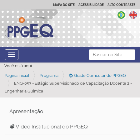
MAPA DO SITE
ACESSIBILIDADE
ALTO CONTRASTE
N
Busca
Toggle navigation
a
Busca Avançada…
Você está aqui:
v
Página Inicial
Programa
📚 Grade Curricular do PPGEQ
e
ENQ-053 - Estágio Supervisionado de Capacitação Docente 2 -
g
Engenharia Química
a
ç
Apresentação
ã
o
📽️ Vídeo Institucional do PPGEQ